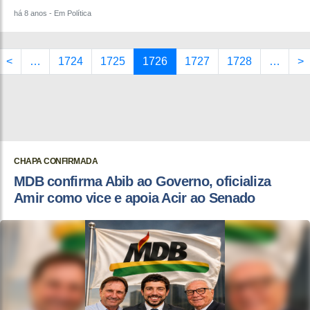
há 8 anos
- Em Política
<
…
1724
1725
1726
1727
1728
…
>
CHAPA CONFIRMADA
MDB confirma Abib ao Governo, oficializa
Amir como vice e apoia Acir ao Senado