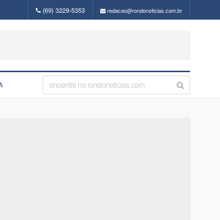
(69) 3229-5353
redacao@rondonoticias.com.br
A