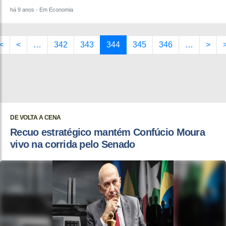
há 9 anos
- Em Economia
<
<
…
342
343
344
345
346
…
>
DE VOLTA A CENA
Recuo estratégico mantém Confúcio Moura
vivo na corrida pelo Senado