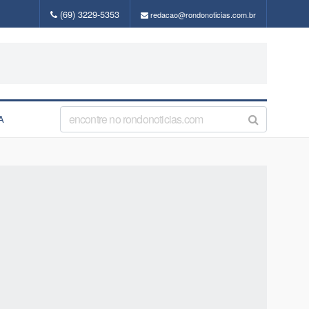
(69) 3229-5353
redacao@rondonoticias.com.br
A