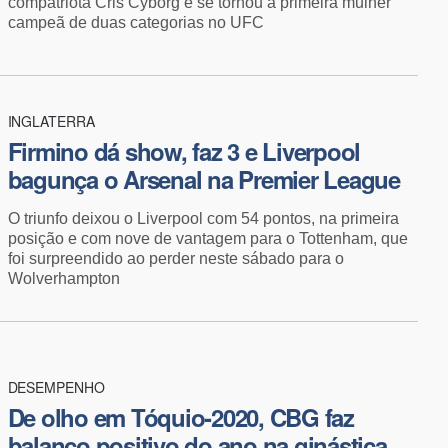
compatriota Cris Cyborg e se tornou a primeira mulher
campeã de duas categorias no UFC
INGLATERRA
Firmino dá show, faz 3 e Liverpool
bagunça o Arsenal na Premier League
O triunfo deixou o Liverpool com 54 pontos, na primeira
posição e com nove de vantagem para o Tottenham, que
foi surpreendido ao perder neste sábado para o
Wolverhampton
DESEMPENHO
De olho em Tóquio-2020, CBG faz
balanço positivo do ano na ginástica