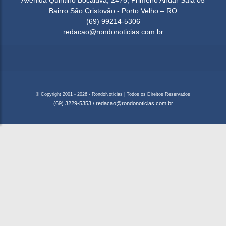
Avenida Quintino Bocaiúva, 2475, Primeiro Andar Sala 05
Bairro São Cristovão - Porto Velho – RO
(69) 99214-5306
redacao@rondonoticias.com.br
© Copyright 2001 - 2026 - RondoNoticias | Todos os Direitos Reservados
(69) 3229-5353
/
redacao@rondonoticias.com.br