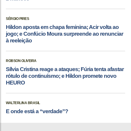
SÉRGIO PIRES
Hildon aposta em chapa feminina; Acir volta ao
jogo; e Confúcio Moura surpreende ao renunciar
à reeleição
ROBSON OLIVEIRA
Sílvia Cristina reage a ataques; Fúria tenta afastar
rótulo de continuísmo; e Hildon promete novo
HEURO
WALTERLINA BRASIL
E onde está a “verdade”?