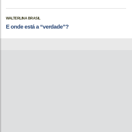
WALTERLINA BRASIL
E onde está a “verdade”?