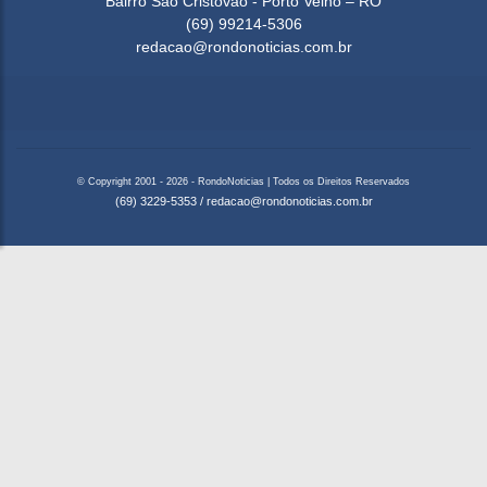
Bairro São Cristovão - Porto Velho – RO
(69) 99214-5306
redacao@rondonoticias.com.br
© Copyright 2001 - 2026 - RondoNoticias | Todos os Direitos Reservados
(69) 3229-5353
/
redacao@rondonoticias.com.br