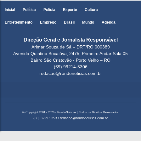
Inicial
Política
Polícia
Esporte
Cultura
Entretenimento
Emprego
Brasil
Mundo
Agenda
Direção Geral e Jornalista Responsável
Arimar Souza de Sá – DRT/RO 000389
Avenida Quintino Bocaiúva, 2475, Primeiro Andar Sala 05
Bairro São Cristovão - Porto Velho – RO
(69) 99214-5306
redacao@rondonoticias.com.br
© Copyright 2001 - 2026 - RondoNoticias | Todos os Direitos Reservados
(69) 3229-5353
/
redacao@rondonoticias.com.br