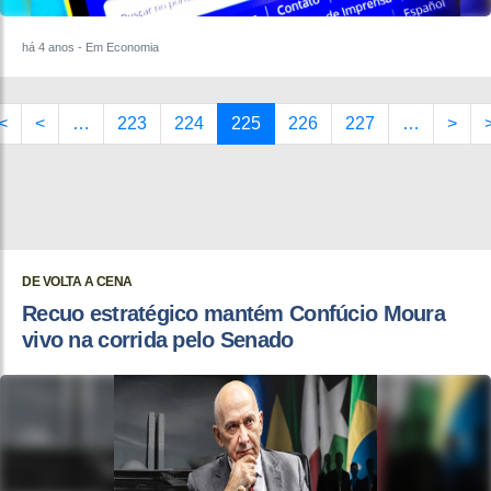
há 4 anos
- Em Economia
<
<
…
223
224
225
226
227
…
>
DE VOLTA A CENA
Recuo estratégico mantém Confúcio Moura
vivo na corrida pelo Senado