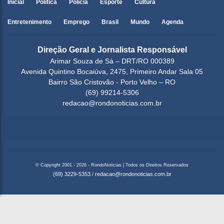
Inicial
Política
Polícia
Esporte
Cultura
Entretenimento
Emprego
Brasil
Mundo
Agenda
Direção Geral e Jornalista Responsável
Arimar Souza de Sá – DRT/RO 000389
Avenida Quintino Bocaiúva, 2475, Primeiro Andar Sala 05
Bairro São Cristovão - Porto Velho – RO
(69) 99214-5306
redacao@rondonoticias.com.br
© Copyright 2001 - 2026 - RondoNoticias | Todos os Direitos Reservados
(69) 3229-5353
/
redacao@rondonoticias.com.br