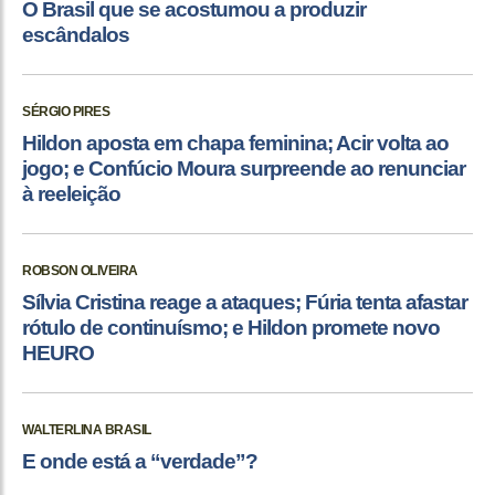
O Brasil que se acostumou a produzir
escândalos
SÉRGIO PIRES
Hildon aposta em chapa feminina; Acir volta ao
jogo; e Confúcio Moura surpreende ao renunciar
à reeleição
ROBSON OLIVEIRA
Sílvia Cristina reage a ataques; Fúria tenta afastar
rótulo de continuísmo; e Hildon promete novo
HEURO
WALTERLINA BRASIL
E onde está a “verdade”?