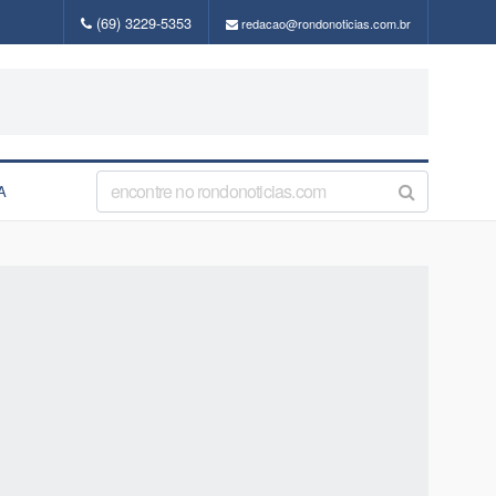
(69) 3229-5353
redacao@rondonoticias.com.br
A