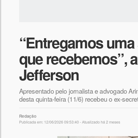
“Entregamos uma 
que recebemos”, a
Jefferson
Apresentado pelo jornalista e advogado Ar
desta quinta-feira (11/6) recebeu o ex-secr
Redação
Publicada em: 12/06/2026 09:53:40 - Atualizado
há 2 meses