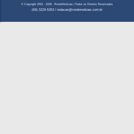
© Copyright 2001 - 2026 - RondoNoticias | Todos os Direitos Reservados
(69) 3229-5353
/
redacao@rondonoticias.com.br