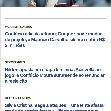
VALDEMIR CALDAS
Confúcio articula retorno; Gurgacz pode mudar
de projeto; e Maurício Carvalho silencia sobre R$
2 milhões
SÉRGIO PIRES
Hildon aposta em chapa feminina; Acir volta ao
jogo; e Confúcio Moura surpreende ao renunciar
à reeleição
ROBSON OLIVEIRA
Sílvia Cristina reage a ataques; Fúria tenta afastar
rótulo de continuísmo; e Hildon promete novo