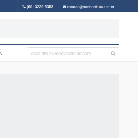
(69) 3229-5353
redacao@rondonoticias.com.br
A