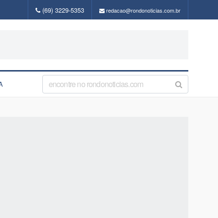
(69) 3229-5353
redacao@rondonoticias.com.br
A