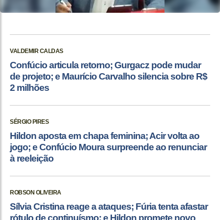
VALDEMIR CALDAS
Confúcio articula retorno; Gurgacz pode mudar
de projeto; e Maurício Carvalho silencia sobre R$
2 milhões
SÉRGIO PIRES
Hildon aposta em chapa feminina; Acir volta ao
jogo; e Confúcio Moura surpreende ao renunciar
à reeleição
ROBSON OLIVEIRA
Sílvia Cristina reage a ataques; Fúria tenta afastar
rótulo de continuísmo; e Hildon promete novo