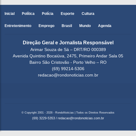
Inicial
Política
Polícia
Esporte
Cultura
Entretenimento
Emprego
Brasil
Mundo
Agenda
Direção Geral e Jornalista Responsável
Arimar Souza de Sá – DRT/RO 000389
Avenida Quintino Bocaiúva, 2475, Primeiro Andar Sala 05
Bairro São Cristovão - Porto Velho – RO
(69) 99214-5306
redacao@rondonoticias.com.br
© Copyright 2001 - 2026 - RondoNoticias | Todos os Direitos Reservados
(69) 3229-5353
/
redacao@rondonoticias.com.br