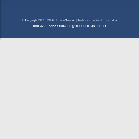
© Copyright 2001 - 2026 - RondoNoticias | Todos os Direitos Reservados
(69) 3229-5353
/
redacao@rondonoticias.com.br