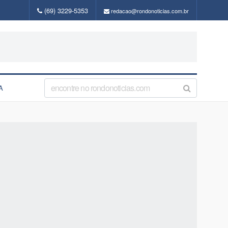
(69) 3229-5353
redacao@rondonoticias.com.br
A