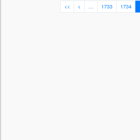
<<
<
…
1733
1734