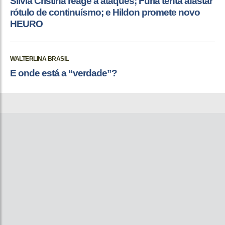
Sílvia Cristina reage a ataques; Fúria tenta afastar
rótulo de continuísmo; e Hildon promete novo
HEURO
WALTERLINA BRASIL
E onde está a “verdade”?