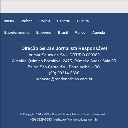
Inicial
Política
Polícia
Esporte
Cultura
Entretenimento
Emprego
Brasil
Mundo
Agenda
Direção Geral e Jornalista Responsável
Arimar Souza de Sá – DRT/RO 000389
Avenida Quintino Bocaiúva, 2475, Primeiro Andar Sala 05
Bairro São Cristovão - Porto Velho – RO
(69) 99214-5306
redacao@rondonoticias.com.br
© Copyright 2001 - 2026 - RondoNoticias | Todos os Direitos Reservados
(69) 3229-5353
/
redacao@rondonoticias.com.br