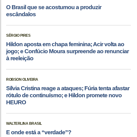
O Brasil que se acostumou a produzir
escândalos
SÉRGIO PIRES
Hildon aposta em chapa feminina; Acir volta ao
jogo; e Confúcio Moura surpreende ao renunciar
à reeleição
ROBSON OLIVEIRA
Sílvia Cristina reage a ataques; Fúria tenta afastar
rótulo de continuísmo; e Hildon promete novo
HEURO
WALTERLINA BRASIL
E onde está a “verdade”?